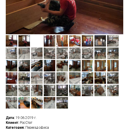
Дата:
19.06.2019 г.
Клиент:
РосСтат
Категория:
Переезд офиса