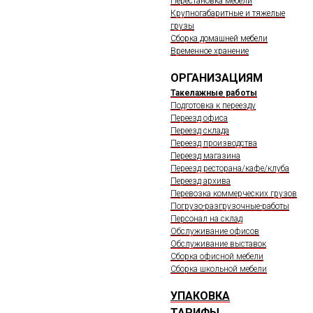
Перестановка мебели
Крупногабаритные и тяжелые
грузы
Сборка домашней мебели
Временное хранение
ОРГАНИЗАЦИЯМ
Такелажные работы
Подготовка к переезду
Переезд офиса
Переезд склада
Переезд производства
Переезд магазина
Переезд ресторана/кафе/клуба
Переезд архива
Перевозка коммерческих грузов
Погрузо-разгрузочные-работы
Персонал на склад
Обслуживание офисов
Обслуживание выставок
Сборка офисной мебели
Сборка школьной мебели
УПАКОВКА
ТАРИФЫ