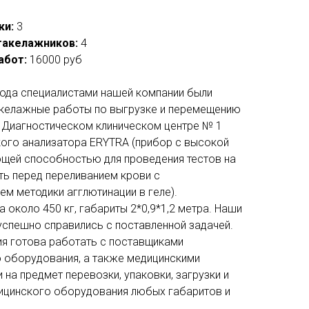
ки:
3
такелажников:
4
абот:
16000 руб
года специалистами нашей компании были
келажные работы по выгрузке и перемещению
в Диагностическом клиническом центре № 1
ого анализатора ERYTRA (прибор с высокой
ей способностью для проведения тестов на
ь перед переливанием крови с
ем методики агглютинации в геле).
 около 450 кг, габариты 2*0,9*1,2 метра. Наши
успешно справились с поставленной задачей.
я готова работать с поставщиками
 оборудования, а также медицинскими
на предмет перевозки, упаковки, загрузки и
ицинского оборудования любых габаритов и