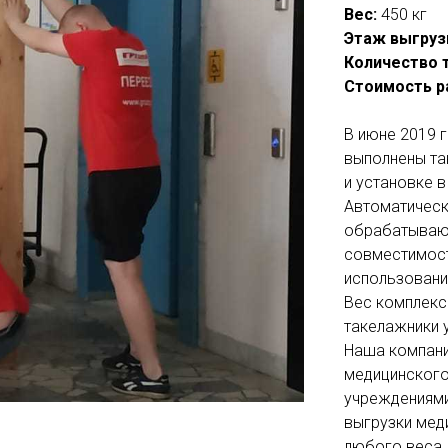
Вес:
450 кг
Этаж выгруз
Количество 
Стоимость р
В июне 2019 
выполнены та
и установке 
Автоматическ
обрабатывающ
совместимост
использовани
Вес комплекса
такелажники 
Наша компани
медицинского
учреждениями 
выгрузки мед
любого веса.