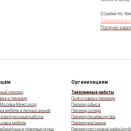
Ссылки по тем
Такелажные 
Погрузо-разг
ицам
Организациям
ный переезд
Такелажные работы
вка к переезду
Подготовка к переезду
 Москва-Межгород
Переезд офиса
ка мебели и личных вещей
Переезд склада
-разгрузочные работы
Переезд производства
новка мебели
Переезд магазина
абаритные и тяжелые грузы
Переезд ресторана/кафе/клуб